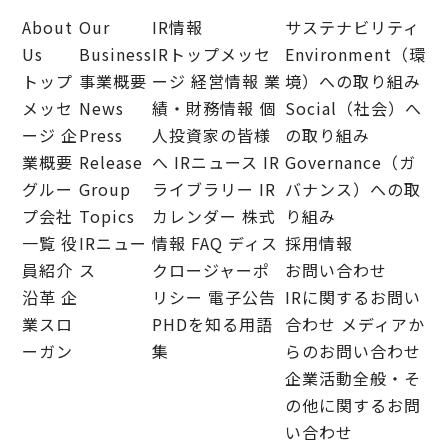
About
Our
IR情報
サステナビリティ
Us
Business
IRトップメッセ
Environment（環
トップ
事業概要
ージ
経営情報
業
境）への取り組み
メッセ
News
績・財務情報
個
Social（社会）へ
ージ
企
Press
人投資家の皆様
の取り組み
業概要
Release
へ
IRニュース
IR
Governance（ガ
グルー
Group
ライブラリー
IR
バナンス）への取
プ会社
Topics
カレンダー
株式
り組み
一覧
役
IRニュー
情報
FAQ
ディス
採用情報
員紹介
ス
クロージャーポ
お問い合わせ
沿革
企
リシー
電子公告
IRに関するお問い
業スロ
PHDを知る用語
合わせ
メディアか
ーガン
集
らのお問い合わせ
企業活動全般・そ
の他に関するお問
い合わせ