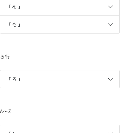
「 め 」
「 も 」
ら行
「 ろ 」
A～Z