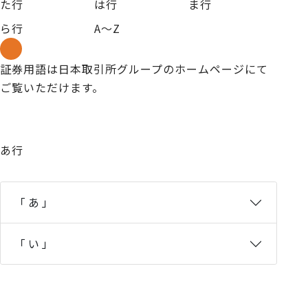
た行
は行
ま行
ら行
A～Z
証券用語は日本取引所グループのホームページにて
ご覧いただけます。
あ行
「 あ 」
「 い 」