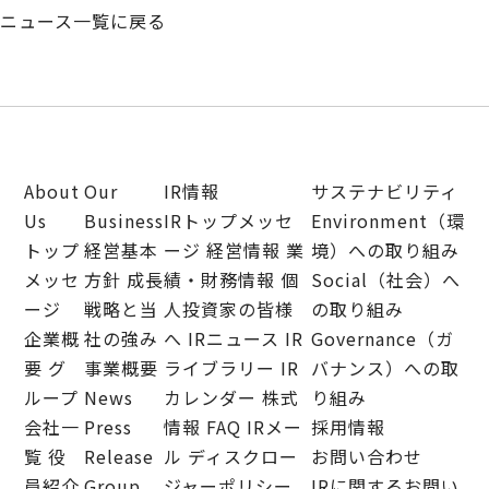
ニュース一覧に戻る
About
Our
IR情報
サステナビリティ
Us
Business
IRトップメッセ
Environment（環
トップ
経営基本
ージ
経営情報
業
境）への取り組み
メッセ
方針
成長
績・財務情報
個
Social（社会）へ
ージ
戦略と当
人投資家の皆様
の取り組み
企業概
社の強み
へ
IRニュース
IR
Governance（ガ
要
グ
事業概要
ライブラリー
IR
バナンス）への取
ループ
News
カレンダー
株式
り組み
会社一
Press
情報
FAQ
IRメー
採用情報
覧
役
Release
ル
ディスクロー
お問い合わせ
員紹介
Group
ジャーポリシー
IRに関するお問い