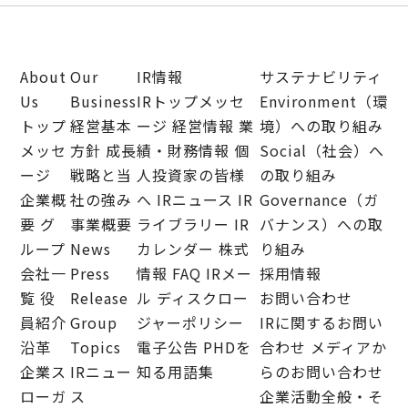
About
Our
IR情報
サステナビリティ
Us
Business
IRトップメッセ
Environment（環
トップ
経営基本
ージ
経営情報
業
境）への取り組み
メッセ
方針
成長
績・財務情報
個
Social（社会）へ
ージ
戦略と当
人投資家の皆様
の取り組み
企業概
社の強み
へ
IRニュース
IR
Governance（ガ
要
グ
事業概要
ライブラリー
IR
バナンス）への取
ループ
News
カレンダー
株式
り組み
会社一
Press
情報
FAQ
IRメー
採用情報
覧
役
Release
ル
ディスクロー
お問い合わせ
員紹介
Group
ジャーポリシー
IRに関するお問い
沿革
Topics
電子公告
PHDを
合わせ
メディアか
企業ス
IRニュー
知る用語集
らのお問い合わせ
ローガ
ス
企業活動全般・そ